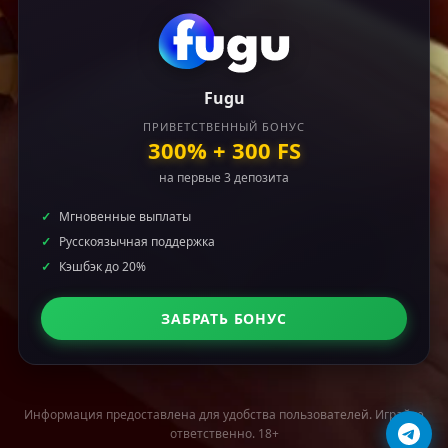
Fugu
ПРИВЕТСТВЕННЫЙ БОНУС
300% + 300 FS
на первые 3 депозита
Мгновенные выплаты
Русскоязычная поддержка
Кэшбэк до 20%
ЗАБРАТЬ БОНУС
Информация предоставлена для удобства пользователей. Играйте
ответственно. 18+